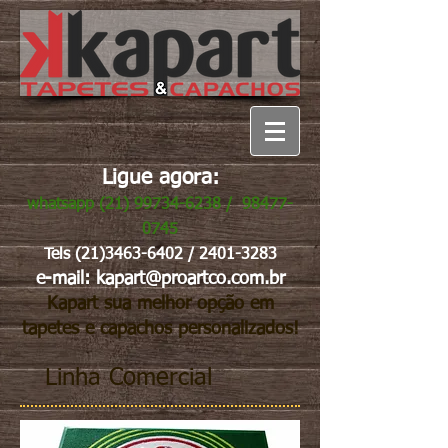
Ligue agora:
whatsapp
(21) 99734-6238
/
98477-
0745
Tels
(21)3463-6402
/
2401-3283
e-mail:
kapart@proartco.com.br
Kapart sua melhor opção em
tapetes e capachos personalizados!
Linha Comercial